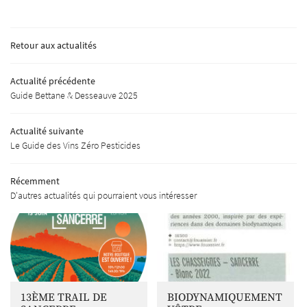
Bienvenue
Retour aux actualités
UNE QUESTIO
re philosophie
Actualité précédente
Guide Bettane & Desseauve 2025
Nos terroirs
02 48 54 02 34
a Biodynamie
Actualité suivante
Le Guide des Vins Zéro Pesticides
Nos vins
Photos
Récemment
D'autres actualités qui pourraient vous intéresser
REJOIGNEZ-NOUS
Actualités
Contact
13ÈME TRAIL DE
BIODYNAMIQUEMENT