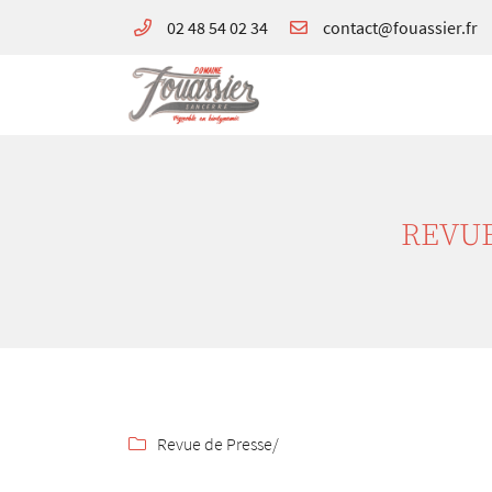
02 48 54 02 34
180 avenue de Verdun
18300 Sancerre
02 48 54 02 34
REVUE
Adresse email de réception

Revue de Presse
/

En cochant cette case, vous consentez à recevoir nos propositions commerciales à