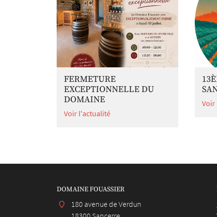
FERMETURE
13È
EXCEPTIONNELLE DU
SA
DOMAINE
Voir 
Voir l'actualité
DOMAINE FOUASSIER
180 avenue de Verdun
18300 Sancerre