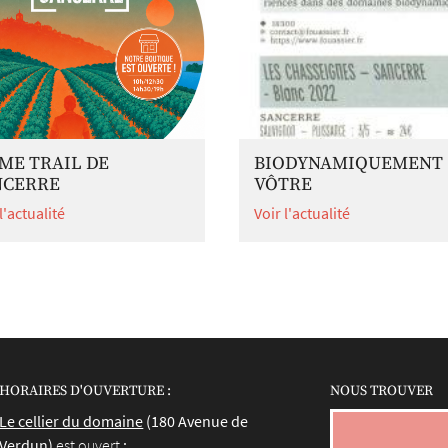
ME TRAIL DE
BIODYNAMIQUEMENT
NCERRE
VÔTRE
l'actualité
Voir l'actualité
HORAIRES D'OUVERTURE :
NOUS TROUVER
Le cellier du domaine
(180 Avenue de
Verdun)
est ouvert
: