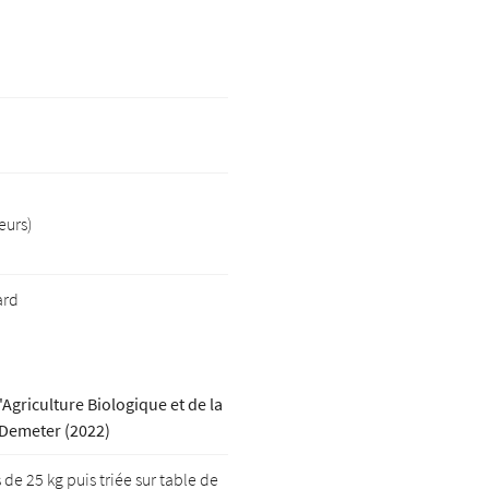
le formulaire
eurs)
ard
l'Agriculture Biologique et de la
t Demeter (2022)
e 25 kg puis triée sur table de