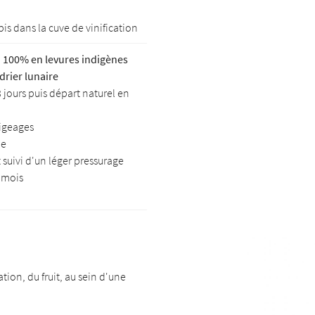
pis dans la cuve de vinification
n
100% en levures indigènes
drier lunaire
 jours puis départ naturel en
pigeages
me
t suivi d'un léger pressurage
 mois
ion, du fruit, au sein d'une