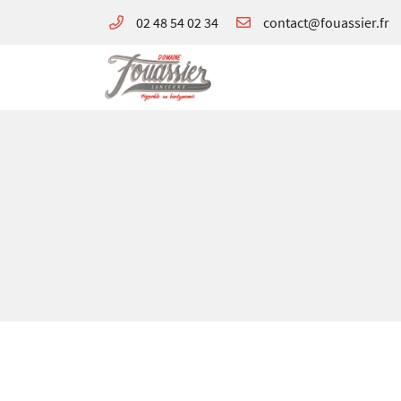
02 48 54 02 34
180 avenue de Verdun
18300 Sancerre
02 48 54 02 34
Adresse email de réception

En cochant cette case, vous consentez à recevoir nos propositions commerciales à