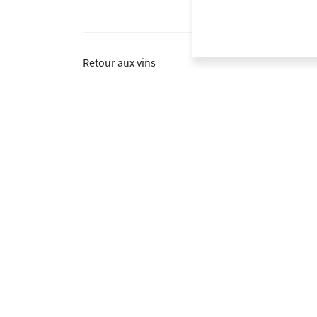
Retour aux vins
Dans la même catégorie
D'autres bouteilles qui pourraient vous intéresser