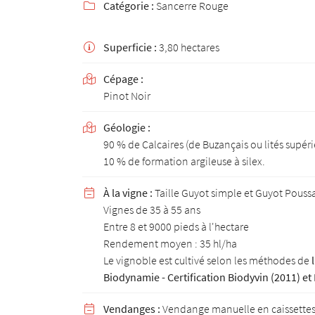
Catégorie :
Sancerre Rouge
email indiqué ci-dessus. Vous pouvez vous désinscrire à tout moment en utilisant

de désinscription
.
Superficie :
3,80 hectares

INSCRIPTION
Cépage :

Pinot Noir
Géologie :

90 % de Calcaires (de Buzançais ou lités supéri
10 % de formation argileuse à silex.
À la vigne :
Taille Guyot simple et Guyot Pouss

Vignes de 35 à 55 ans
Entre 8 et 9000 pieds à l'hectare
Rendement moyen : 35 hl/ha
Le vignoble est cultivé selon les méthodes de
Biodynamie - Certification Biodyvin (2011) e
Vendanges :
Vendange manuelle en caissettes d
