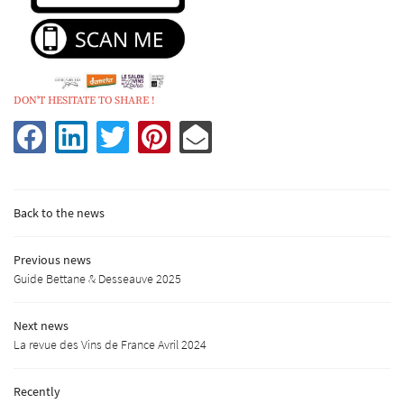
DON'T HESITATE TO SHARE !
Welcome
UNE QUESTIO
r philosophy
Our terroirs
02 48 54 02 34
Back to the news
Biodynamic
Previous news
Our wines
Guide Bettane & Desseauve 2025
Gallery
Next news
La revue des Vins de France Avril 2024
REJOIGNEZ-NOUS
News
Contact us
Recently