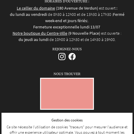
HORAIRES D'OUVERTURE :
Le cellier du domaine
(180 Avenue de Verdun)
est ouvert
:
du lundi au vendredi
de 8h30 à 12h00 et de 13h30 à 17h30
Fermé
(
week-end et jours fériés
.
)
Fermeture exceptionnelle lundi 13/07
Notre boutique du Centre-Ville
(9 Nouvelle Place)
est ouverte :
du jeudi au lundi
de 10h00 à 12h30 et de 14h30 à 19h00.
REJOIGNEZ-NOUS
NOUS TROUVER
Gestion des cookies
Mentions Légales
Conditions générales d'utilisation
Ce site nécessite l'utilisation de cookies "traceurs" pour mesurer l'audience et
Politique de confidentialité
offrir une experience utilisateur optimale. Vous pouvez à tout moment les