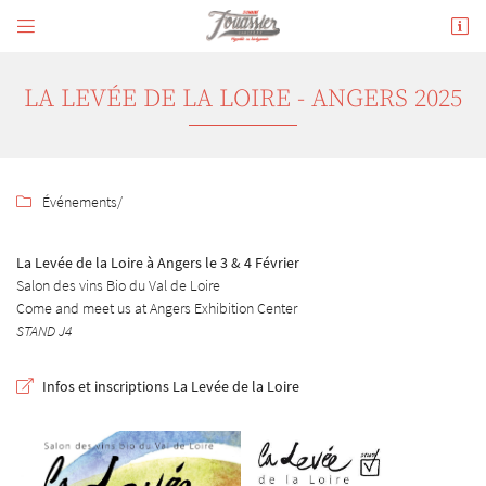


180 avenue de Verdun
18300 Sancerre
02 48 54 02 34
LA LEVÉE DE LA LOIRE - ANGERS 2025
Événements
/

La Levée de la Loire à Angers le 3 & 4 Février
Salon des vins Bio du Val de Loire
Come and meet us at Angers Exhibition Center
STAND J4
Adresse email de réception

En cochant cette case, vous consentez à recevoir nos propositions commerciales à l'adresse
Infos et inscriptions La Levée de la Loire
email indiqué ci-dessus. Vous pouvez vous désinscrire à tout moment en utilisant
le
formulaire de désinscription
.
INSCRIPTION