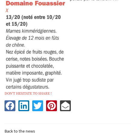
Welcome
UNE QUESTIO
r philosophy
DON'T HESITATE TO SHARE !
Our terroirs
02 48 54 02 34
Biodynamic
Our wines
Back to the news