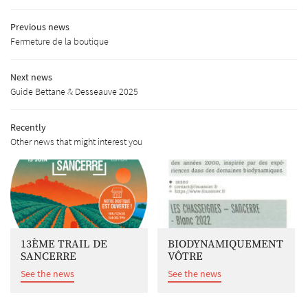
Gallery
REJOIGNEZ-NOUS
Previous news
News
Fermeture de la boutique
Contact us
Next news
Guide Bettane & Desseauve 2025
Recently
Other news that might interest you
13ÈME TRAIL DE
BIODYNAMIQUEMENT
SANCERRE
VÔTRE
See the news
See the news