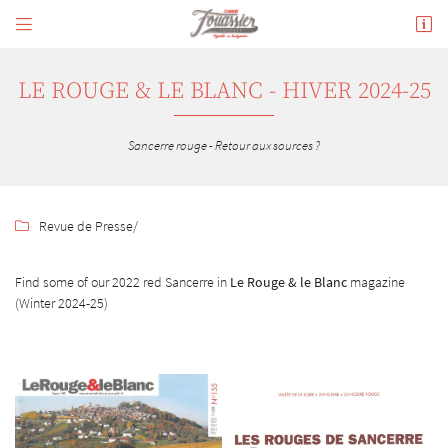


180 avenue de Verdun
18300 Sancerre
02 48 54 02 34
LE ROUGE & LE BLANC - HIVER 2024-25
Sancerre rouge - Retour aux sources ?
Revue de Presse
/

Find some of our 2022 red Sancerre in
Le Rouge & le Blanc
magazine
(Winter 2024-25)
Adresse email de réception

En cochant cette case, vous consentez à recevoir nos propositions commerciales à l'adresse
email indiqué ci-dessus. Vous pouvez vous désinscrire à tout moment en utilisant
le
formulaire de désinscription
.
INSCRIPTION