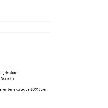
le formulaire
l'Agriculture
on Demeter
e
, en terre cuite, de 1000 litres