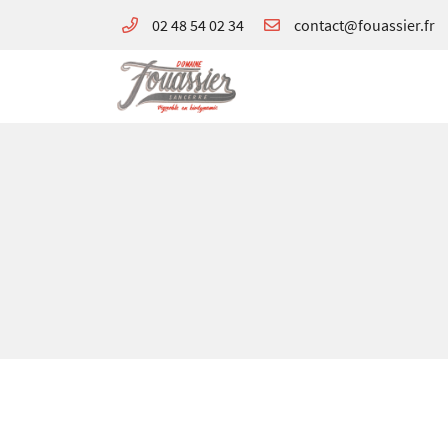
02 48 54 02 34
180 avenue de Verdun
18300 Sancerre
02 48 54 02 34
Adresse email de réception

En cochant cette case, vous consentez à recevoir nos propositions commerciales à