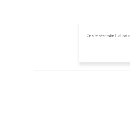
Ce site nécessite l'utilisa
Retour aux vins
Dans la même catégorie
D'autres bouteilles qui pourraient vous intéresser