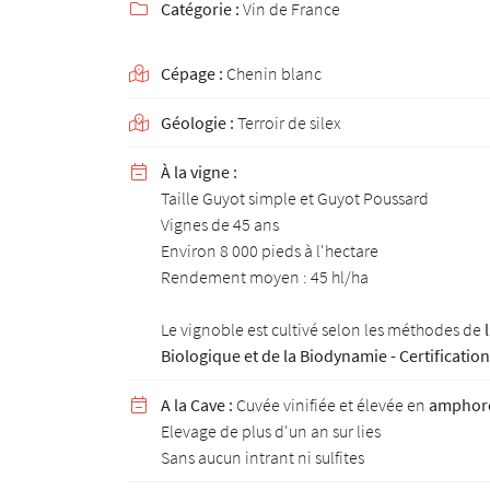
Catégorie :
Vin de France
email indiqué ci-dessus. Vous pouvez vous désinscrire à tout moment en utilisant

de désinscription
.
Cépage :
Chenin blanc

INSCRIPTION
Géologie :
Terroir de silex

À la vigne :

Taille Guyot simple et Guyot Poussard
Vignes de 45 ans
Environ 8 000 pieds à l'hectare
Rendement moyen : 45 hl/ha
Le vignoble est cultivé selon les méthodes de
Biologique et de la Biodynamie - Certificati
A la Cave :
Cuvée vinifiée et élevée en
amphor

Elevage de plus d'un an sur lies
Sans aucun intrant ni sulfites