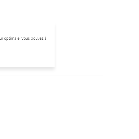
teur optimale. Vous pouvez à
Vin suivant
Les Romains