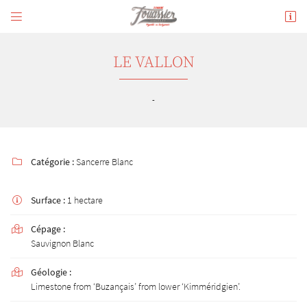


180 avenue de Verdun
18300 Sancerre
02 48 54 02 34
LE VALLON
-
Catégorie :
Sancerre Blanc

Surface :
1 hectare

Adresse email de réception

Cépage :

En cochant cette case, vous consentez à recevoir nos propositions commerciales à l'adresse
Sauvignon Blanc
email indiqué ci-dessus. Vous pouvez vous désinscrire à tout moment en utilisant
le
formulaire de désinscription
.
Géologie :

INSCRIPTION
Limestone from ‘Buzançais’ from lower ‘Kimméridgien’.