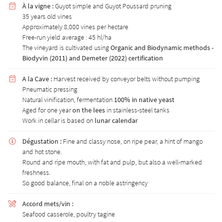
À la vigne :
Guyot simple and Guyot Poussard pruning

35 years old vines
Approximately 8,000 vines per hectare
Free-run yield average : 45 hl/ha
The vineyard is cultivated using
Organic and Biodynamic methods -
Biodyvin (2011) and Demeter (2022) certification
A la Cave :
Harvest received by conveyor belts without pumping

Pneumatic pressing
Natural vinification, fermentation
100% in native yeast
Aged for one year
on the lees
in stainless-steel tanks
Work in cellar is based on
lunar calendar
Dégustation :
Fine and classy nose, on ripe pear, a hint of mango

and hot stone.
Round and ripe mouth, with fat and pulp, but also a well-marked
freshness.
So good balance, final on a noble astringency
Accord mets/vin :

Seafood casserole, poultry tagine