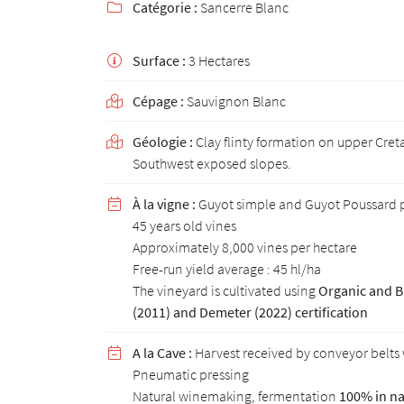
Catégorie :
Sancerre Blanc
email indiqué ci-dessus. Vous pouvez vous désinscrire à tout moment en utilisant

de désinscription
.
Surface :
3 Hectares

INSCRIPTION
Cépage :
Sauvignon Blanc

Géologie :
Clay flinty formation on upper Cret

Southwest exposed slopes.
À la vigne :
Guyot simple and Guyot Poussard 

45 years old vines
Approximately 8,000 vines per hectare
Free-run yield average : 45 hl/ha
The vineyard is cultivated using
Organic and B
(2011) and Demeter (2022) certification
A la Cave :
Harvest received by conveyor belt

Pneumatic pressing
Natural winemaking, fermentation
100% in na