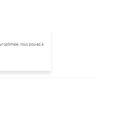
teur optimale. Vous pouvez à
Next wine
Le Clos de Bannon