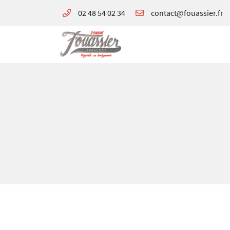
02 48 54 02 34
180 avenue de Verdun
18300 Sancerre
02 48 54 02 34
Adresse email de réception

En cochant cette case, vous consentez à recevoir nos propositions commerciales à