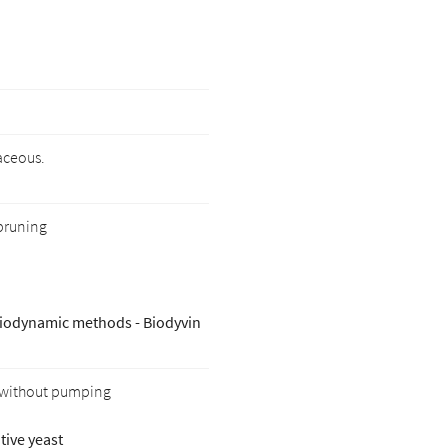
le formulaire
aceous.
pruning
iodynamic methods - Biodyvin
s without pumping
tive yeast