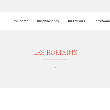
Welcome
Our philosophy
Our terroirs
Biodynami
LES ROMAINS
-
 l'adresse