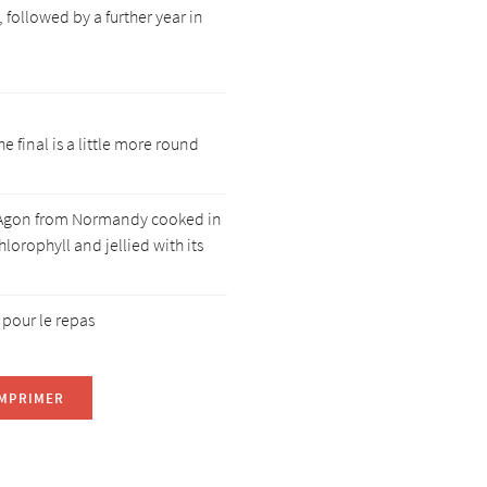
 followed by a further year in
the final is a little more round
'Agon from Normandy cooked in
chlorophyll and jellied with its
 pour le repas
IMPRIMER