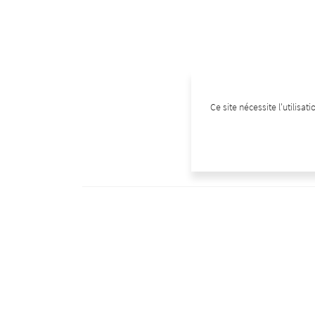
Ce site nécessite l'utilisa
Back to all wines
In the same category
Other bottles that might be of interest