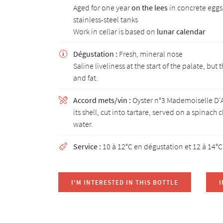
Aged for one year
on the lees
in concrete eggs,
stainless-steel tanks
Work in cellar is based on
lunar calendar
Dégustation :
Fresh, mineral nose

Saline liveliness at the start of the palate, but 
and fat.
Accord mets/vin :
Oyster n°3 Mademoiselle D

its shell, cut into tartare, served on a spinach 
water.
Service :
10 à 12°C en dégustation et 12 à 14°C

I'M INTERESTED IN THIS BOTTLE